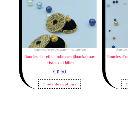
Boucles d'oreilles indiennes
,
Jhumka
Boucles 
Boucles d’oreilles Indiennes (Jhumka) aux
Boucles d’or
cristaux et billes
€
11,50
Choix des options
C