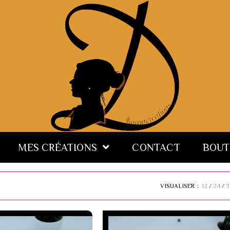
MES CRÉATIONS
CONTACT
BOUT
VISUALISER :
12
24
T