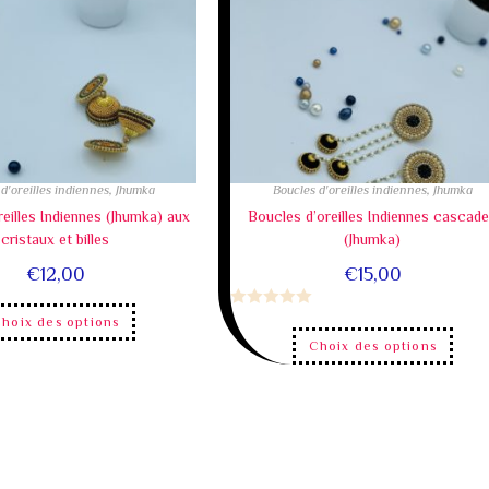
d'oreilles indiennes
,
Jhumka
Boucles d'oreilles indiennes
,
Jhumka
eilles Indiennes (Jhumka) aux
Boucles d’oreilles Indiennes cascad
cristaux et billes
(Jhumka)
€
12,00
€
15,00
N
hoix des options
o
Choix des options
t
e
0
s
u
r