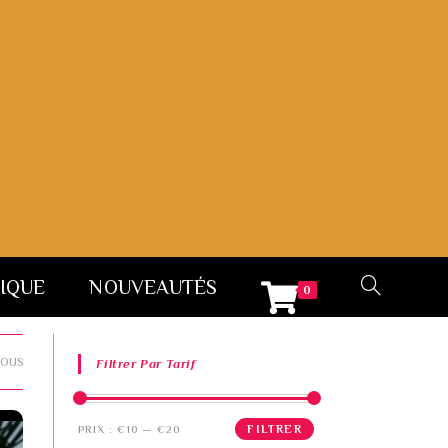
IQUE
NOUVEAUTÉS
0
OUS
Filtrer Par Tarif
FILTRER
PRIX :
€10
—
€20