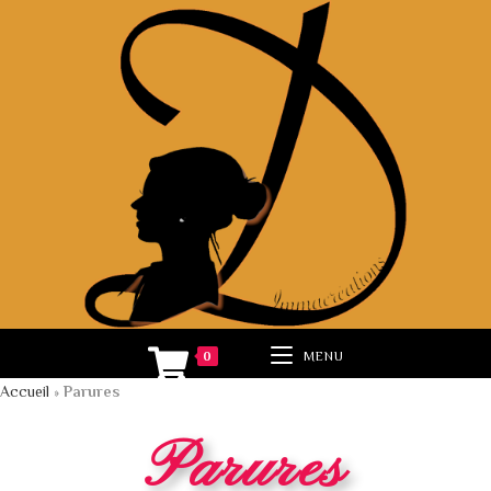
0
MENU
Accueil
»
Parures
Parures