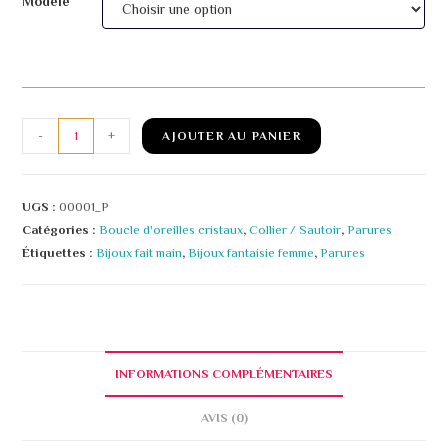
Modèle
quantité
-
+
AJOUTER AU PANIER
de
Parures
aux
UGS :
00001_P
perles
Catégories :
Boucle d'oreilles cristaux
,
Collier / Sautoir
,
Parures
Étiquettes :
Bijoux fait main
,
Bijoux fantaisie femme
,
Parures
torsadées
à
deux
tours
INFORMATIONS COMPLÉMENTAIRES
AVIS (0)