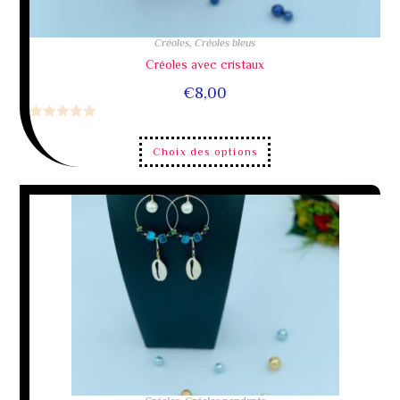
Créoles
,
Créoles bleus
Créoles avec cristaux
€
8,00
N
o
Choix des options
t
e
0
s
u
r
5