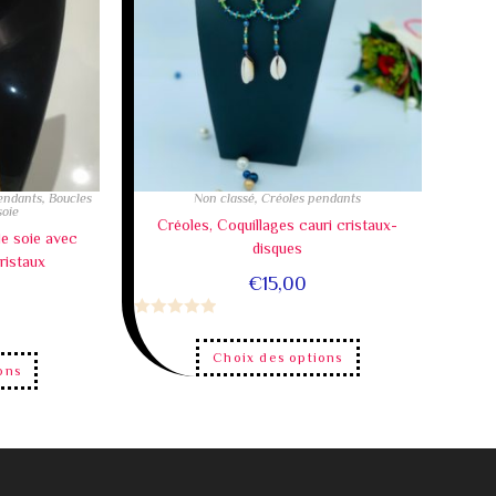
pendants
,
Boucles
Non classé
,
Créoles pendants
soie
Créoles, Coquillages cauri cristaux-
 de soie avec
disques
ristaux
€
15,00
N
o
Choix des options
ons
t
e
0
s
u