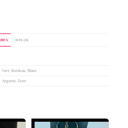
IRES
AVIS (0)
Vert, Bordeau, Blanc
Argenté, Doré