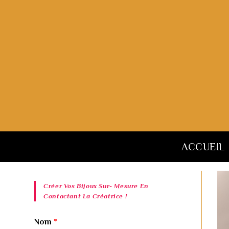
Skip
to
content
ACCUEIL
Créer Vos Bijoux Sur- Mesure En
Contactant La Créatrice !
Nom
*